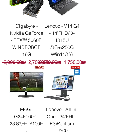
Gigabyte -
Lenovo - V14 G4
Nvidia GeForce
- 14"FHD/i3-
- RTX™ 5060Ti
1315U
WINDFORCE
/8G+/256G
16G
/Win11/1Yr
Обычная цена
Цена со скидкой
Обычная цена
Цена со скидкой
‏2,900.00 ‏₪
‏2,700.00 ‏₪
‏2,250.00 ‏₪
‏1,750.00 ‏₪
MAG -
Lenovo - All-in-
G24F100Y -
One - 24"FHD-
23.8"\FHD\100H
IPS\Pentium-
z
U300