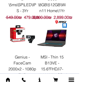
\5ms\SP\LED\IP
\8GB\512GB\Wi
S - 3Yr
n11 Home\1Yr
Обычная цена
Цена со скидкой
Обычная цена
Цена со скидкой
‏549.00 ‏₪
‏479.00 ‏₪
‏3,200.00 ‏₪
‏2,899.00 ‏₪
Genius -
MSI - Thin 15
FaceCam
B13VE -
2000x2 - 1080p
15.6"FHD/i7-
FHD
13620H/16GB+/
1 TB/RTX4050-
Цена
‏159.00 ‏₪
6GB/Windows11
Цена
‏5,200.00 ‏₪