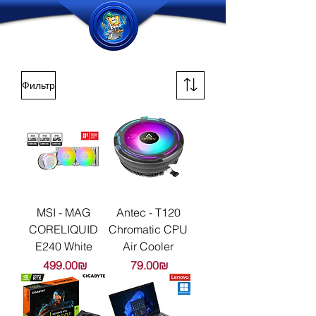
Фильтр
MSI - MAG
Antec - T120
CORELIQUID
Chromatic CPU
E240 White
Air Cooler
Цена
Цена
‏499.00 ‏₪
‏79.00 ‏₪