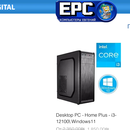
ITAL
Быстрый просмотр
Desktop PC - Home Plus - i3-
12100\ Windows11
Обычная цена
Цена со скидкой
‏2,350.00 ‏₪
От
‏1,850.00 ‏₪