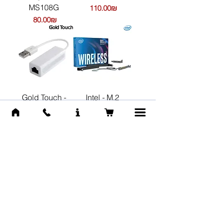
MS108G
Цена
‏110.00 ‏₪
Цена
‏80.00 ‏₪
Gold Touch -
Intel - M.2
USB 2.0 to
Wireless Dual
10/100 Mbps -
Band 2230
Ethernet
Desktop Kit - Wi-
Adapter
Fi AC +
Bluetooth 4.2
Цена
‏39.00 ‏₪
Цена
‏120.00 ‏₪