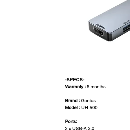
-SPECS-
Warranty :
6 months
Brand :
Genius
Model :
UH-500
Ports:
2 x USB-A 3.0