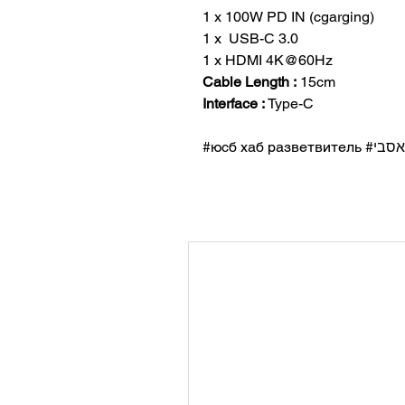
1 x 100W PD IN (cgarging)
1 x USB-C 3.0
1 x HDMI 4K@60Hz
Cable Length :
15cm
Interface :
Type-C