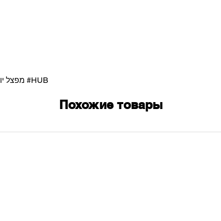
#юсб хаб разветвитель #מפצל יואסבי #HUB
Похожие товары