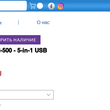
|
О нас
и
-500 - 5-in-1 USB
Цена
‏0₪
*