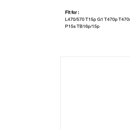
Fit for :
L470/570 T15p G1 T470p T470
P15s TB16p/15p