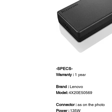
-SPECS-
Warranty :
1 year
Brand :
Lenovo
Model:
4X20E50569
Connector :
as on the photo
Power :
135W