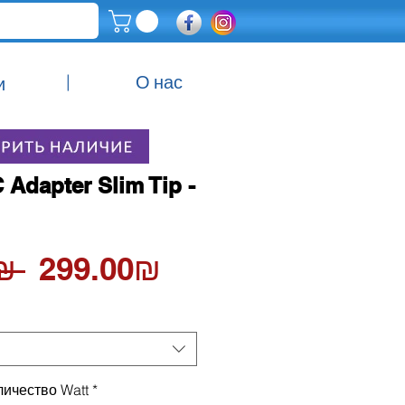
|
О нас
и
 Adapter Slim Tip -
Обычная
Спеццена
79.00 ‏₪ 
‏299.00 ‏₪
цена
ичество Watt
*