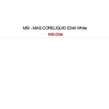
MSI - MAG CORELIQUID E240 White
Цена
‏499.00 ‏₪