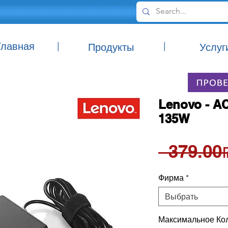
Главная
|
|
Продукты
Услуг
Lenovo - AC
135W
 ‏3
Фирма
*
Выбрать
Максимальное Кол