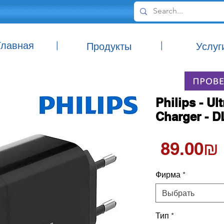
Главная
|
|
Продукты
Услуг
Philips - Ul
Charger - D
‏89.00 ‏₪
Фирма
*
Выбрать
Тип
*