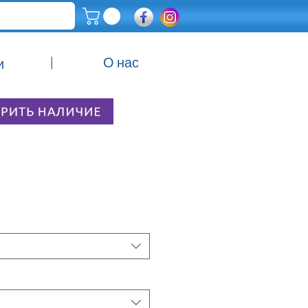
|
О нас
и
ена