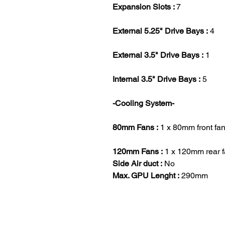
Expansion Slots :
7
External 5.25" Drive Bays :
4
External 3.5" Drive Bays :
1
Internal 3.5" Drive Bays :
5
-Cooling System-
80mm Fans :
1 x 80mm front fa
120mm Fans :
1 x 120mm rear 
Side Air duct :
No
Max. GPU Lenght :
290mm