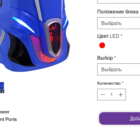
Положение блока
Выбрать
Цвет LED
*
Выбор
*
Выбрать
Количество
*
ower
Доба
nt Ports