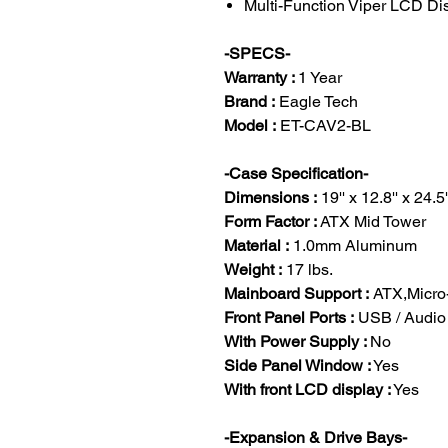
Multi-Function Viper LCD Dis
-SPECS-
Warranty :
1 Year
Brand :
Eagle Tech
Model :
ET-CAV2-BL
-Case Specification-
Dimensions :
19'' x 12.8'' x 24.5'
Form Factor :
ATX Mid Tower
Material :
1.0mm Aluminum
Weight :
17 lbs.
Mainboard Support :
ATX,Micro
Front Panel Ports :
USB / Audio
With Power Supply :
No
Side Panel Window :
Yes
With front LCD display :
Yes
-Expansion & Drive Bays-