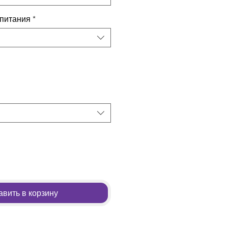
 питания
*
вить в корзину