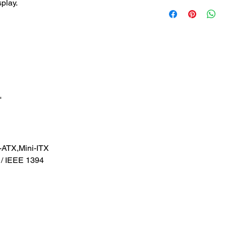
play.
'
-ATX,Mini-ITX
 / IEEE 1394