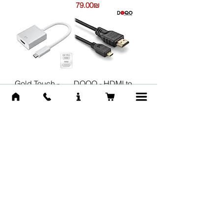
Цена
‏79.00 ‏₪
Gold Touch -
DOQO - HDMI to
Type-C to HDMI
Micro HDMI
(M\F)
Cable - 1.4m
(M/M)
Цена
‏59.00 ‏₪
Цена
‏25.00 ‏₪
DOQO - HDMI to
Type C - HDMI