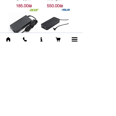
Цена
Цена
‏185.00 ‏₪
‏550.00 ‏₪
Acer - AC
ASUS - AC
Adapter - 90W
Adapter ADP-
180MB F - 180W
Цена
‏179.00 ‏₪
(with pin)
Цена
‏459.00 ‏₪
Lenovo -
Lenovo - AC