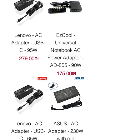
Lenovo - AC
EzCool -
Adapter - USB-
Universal
C - 95W
Notebook AC
Power Adapter -
Цена
‏279.00 ‏₪
AD-805 - 90W
Цена
‏175.00 ‏₪
Lenovo - AC
ASUS - AC
Adapter - USB-
Adapter - 230W
C - 65W
with pin