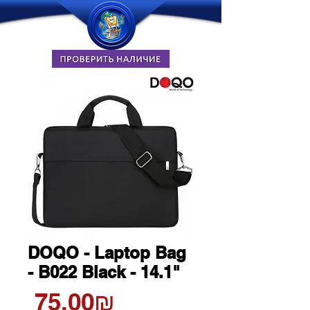
DOQO - Laptop Bag
- B022 Black - 14.1"
Цена
‏75.00 ‏₪