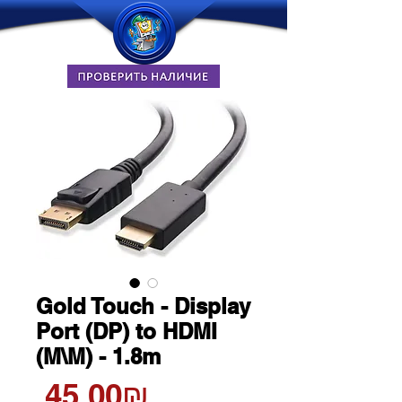
Gold Touch - Display
Port (DP) to HDMI
(M\M) - 1.8m
Цена
‏45.00 ‏₪