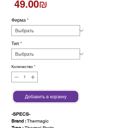
Цена
‏49.00 ‏₪
Фирма
*
Тип
*
Количество
*
Добавить в корзину
-SPECS-
Brand :
Thermagic
Type :
Thermal Paste