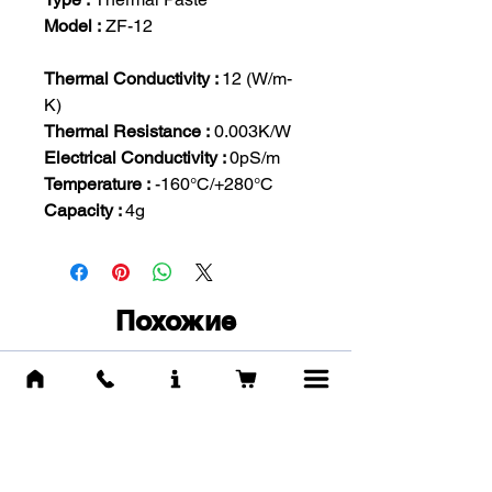
Model :
ZF-12
Thermal Conductivity :
12 (W/m-
K)
Thermal Resistance :
0.003K/W
Electrical Conductivity :
0pS/m
Temperature :
-160°С/+280°С
Capacity :
4g
Похожие
товары